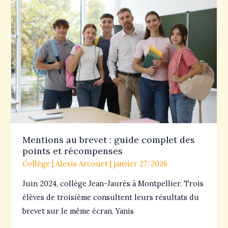
au
brevet
:
guide
complet
des
points
et
récompenses
Mentions au brevet : guide complet des
points et récompenses
Collège
|
Alexis Arcouet
|
janvier 27, 2026
Juin 2024, collège Jean-Jaurès à Montpellier. Trois
élèves de troisième consultent leurs résultats du
brevet sur le même écran. Yanis