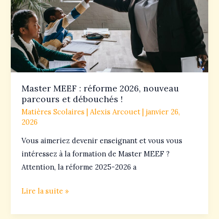
2026,
nouveau
parcours
et
débouchés
!
Master MEEF : réforme 2026, nouveau
parcours et débouchés !
Matières Scolaires
|
Alexis Arcouet
|
janvier 26,
2026
Vous aimeriez devenir enseignant et vous vous
intéressez à la formation de Master MEEF ?
Attention, la réforme 2025-2026 a
Lire la suite »