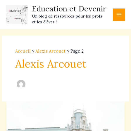
Aller
Main
Education et Devenir
au
Men
Un blog de ressources pour les profs
contenu
et les élèves !
Pagination
d’article
Accueil
Alexis Arcouet
Page 2
Alexis Arcouet
Vœux
Parcoursup
:
comment