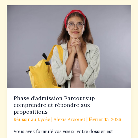
Phase
d’admission
Parcoursup
:
comprendre
et
répondre
aux
propositions
Phase d’admission Parcoursup :
comprendre et répondre aux
propositions
Réussir au Lycée
|
Alexis Arcouet
|
février 13, 2026
Vous avez formulé vos vœux, votre dossier est