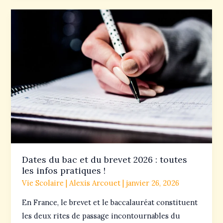
Dates
du
bac
et
du
brevet
2026
:
toutes
les
infos
Dates du bac et du brevet 2026 : toutes
pratiques
les infos pratiques !
!
Vie Scolaire
|
Alexis Arcouet
|
janvier 26, 2026
En France, le brevet et le baccalauréat constituent
les deux rites de passage incontournables du