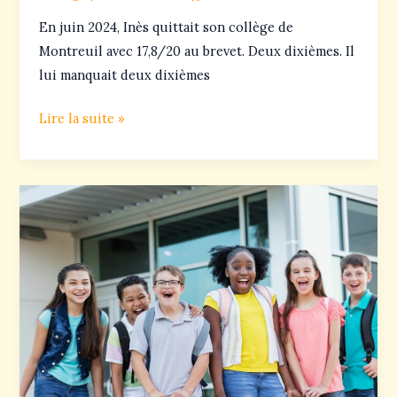
En juin 2024, Inès quittait son collège de
Montreuil avec 17,8/20 au brevet. Deux dixièmes. Il
lui manquait deux dixièmes
Lire la suite »
Bourse
et
prime
au
brevet
:
les
récompenses
par