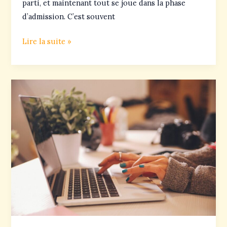
parti, et maintenant tout se joue dans la phase
d’admission. C’est souvent
Lire la suite »
Lettre
de
motivation
Parcoursup
:
exemples
et
conseils
par
filière