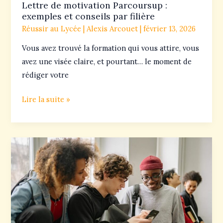
Lettre de motivation Parcoursup :
exemples et conseils par filière
Réussir au Lycée
|
Alexis Arcouet
|
février 13, 2026
Vous avez trouvé la formation qui vous attire, vous
avez une visée claire, et pourtant… le moment de
rédiger votre
Lire la suite »
Calendrier
Parcoursup
2026
:
toutes
les