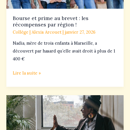
région
!
Bourse et prime au brevet : les
récompenses par région !
Collège
|
Alexis Arcouet
|
janvier 27, 2026
Nadia, mère de trois enfants à Marseille, a
découvert par hasard qu’elle avait droit à plus de 1
400 €
Lire la suite »
Master
MEEF
:
réforme