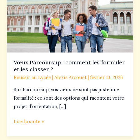
les
formuler
et
les
classer
?
Vœux Parcoursup : comment les formuler
et les classer ?
Réussir au Lycée
|
Alexis Arcouet
|
février 13, 2026
Sur Parcoursup, vos vœux ne sont pas juste une
formalité : ce sont des options qui racontent votre
projet d’orientation, […]
Lire la suite »