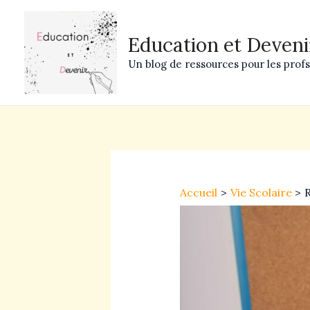
Aller
au
Education et Deveni
contenu
Un blog de ressources pour les profs 
Navigation
des
Accueil
Vie Scolaire
R
articles