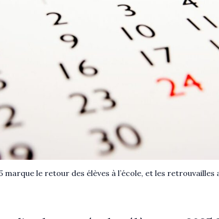
marque le retour des élèves à l’école, et les retrouvailles
.