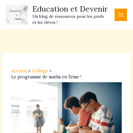
Aller
Main
Education et Devenir
au
Men
Un blog de ressources pour les profs
contenu
et les élèves !
Navigation
des
articles
Accueil
Collège
Le programme de maths en 5ème !