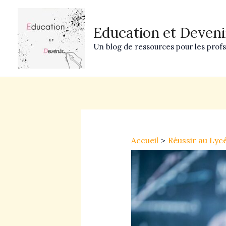
Aller
au
Education et Deveni
contenu
Un blog de ressources pour les profs 
Navigation
des
Accueil
Réussir au Lyc
articles