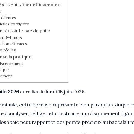
és : s’entraîner efficacement
5
écédentes
nales corrigées
 réussir le bac de philo
sur 3-4 mois
tion efficaces
s réelles
nseils pratiques
discernement
copie
cement
hilo 2026
aura lieu le lundi 15 juin 2026.
rminale, cette épreuve représente bien plus qu’un simple ex
 à analyser, rédiger et construire un raisonnement rigour
hilosophie peut rapporter des points précieux au baccalauré