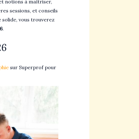
t notions à maîtriser,
res sessions, et conseils
 solide, vous trouverez
26
.
26
phie
sur Superprof pour