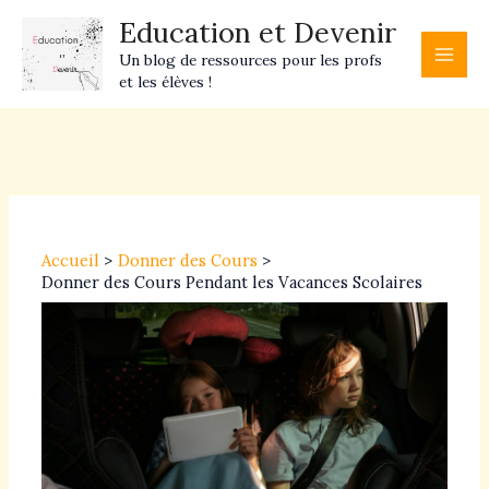
Aller
Main
Education et Devenir
au
Men
Un blog de ressources pour les profs
contenu
et les élèves !
Navigation
des
articles
Accueil
Donner des Cours
Donner des Cours Pendant les Vacances Scolaires