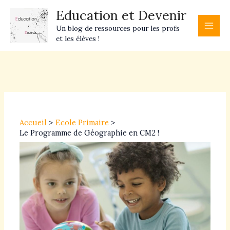
Aller
Main
Education et Devenir
au
Men
Un blog de ressources pour les profs
contenu
et les élèves !
Navigation
des
articles
Accueil
Ecole Primaire
Le Programme de Géographie en CM2 !