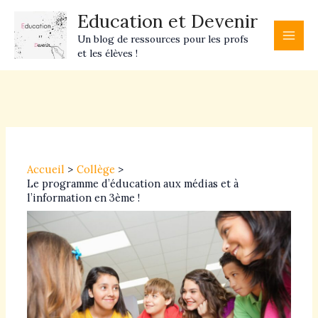
Aller
Main
Education et Devenir
au
Men
Un blog de ressources pour les profs
contenu
et les élèves !
Navigation
des
articles
Accueil
Collège
Le programme d’éducation aux médias et à
l’information en 3ème !