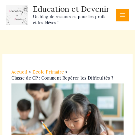
Aller
Main
Education et Devenir
au
Men
Un blog de ressources pour les profs
contenu
et les élèves !
Navigation
des
articles
Accueil
Ecole Primaire
Classe de CP : Comment Repérer les Difficultés ?